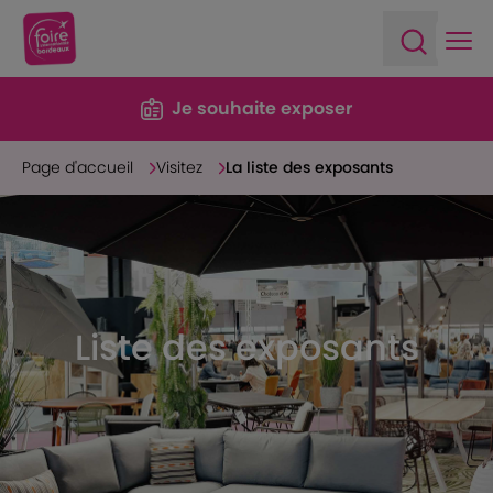
Ope
Open sea
Je souhaite exposer
Page d'accueil
Visitez
La liste des exposants
Liste des exposants