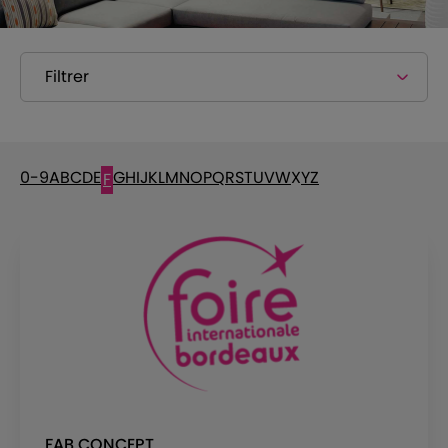
Filtrer
0-9
A
B
C
D
E
G
H
I
J
K
L
M
N
O
P
Q
R
S
T
U
V
W
X
Y
Z
F
FAB CONCEPT