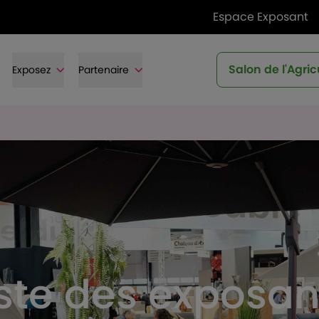
Espace Exposant
Salon de l'Agric
Exposez
Partenaire
iste des exposan