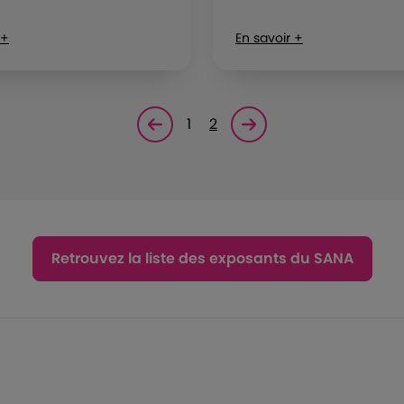
 +
En savoir +
1
2
Page précédente
Page suivante<
Retrouvez la liste des exposants du SANA