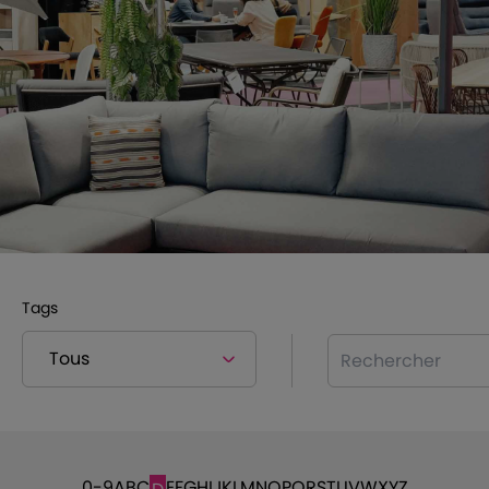
Tags
Rechercher
0-9
A
B
C
E
F
G
H
I
J
K
L
M
N
O
P
Q
R
S
T
U
V
W
X
Y
Z