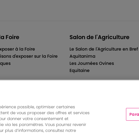
la Foire
Salon de l'Agriculture
xposer à la Foire
Le Salon de l'Agriculture en Bref
isons d'exposer sur la Foire
Aquitanima
iques
Les Journées Ovines
Equitaine
périence possible, optimiser certaines
tent de vous proposer des offres et services
Para
ts And More | Rue Jean Samazeuilh - CS 20088 - 33070 Bordeau
pour donner votre consentement et
tations
|
Un événement organisé par Bordeaux Events And More
ie via les paramètres. Vous pourrez revenir
Paramètres des cookies
r plus d’informations, consultez notre