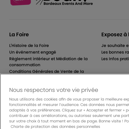
La Foire
Exposez à 
L'Histoire de la Foire
Je souhaite e
Un événement engagé
Les bonnes ra
Règlement intérieur et Médiation de la
Les Infos prat
consommation
Conditions Générales de Vente de la
Billetterie Électronique
Nous respectons votre vie privée
Nous utilisons des cookies afin de vous proposer la meilleure ex
fonctionnalités et mesurer l’audience. Ces données nous permet
© Bordeaux Even
adaptés à vos préférences. Cliquez sur « Accepter et fermer » 
Mentions légales
|
Règlement général des manifes
contribuer à ces améliorations, ou autorisez seulement une part
sur votre choix à tout moment en bas de page. Bonne visite ! Pou
Charte de protection des données personnelles