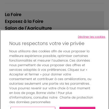
La Foire
Exposez à la Foire
Salon de l'Agriculture
Décliner les cookies
Suivez-nous
Nous respectons votre vie privée
Nous utilisons des cookies afin de vous proposer la
meilleure expérience possible, optimiser certaines
fonctionnalités et mesurer l’audience. Ces données
nous permettent de vous proposer des offres et
services adaptés à vos préférences. Cliquez sur «
Accepter et fermer » pour donner votre
© Bordeaux Events And More | Rue Jean Samazeuilh - CS
consentement et contribuer à ces améliorations, ou
autorisez seulement une partie via les paramètres.
20088 - 33070 Bordeaux cedex - France
Vous pourrez revenir sur votre choix à tout moment
Mentions légales
|
en bas de page. Bonne visite ! Pour plus
Règlement général des manifestations
|
d’informations, consultez notre
Charte de protection
Un événement organisé par Bordeaux Events And More
|
des données personnelles
Charte de protection des données personnelles
|
Paramètres des cookies