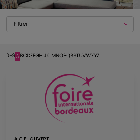
Filtrer
0-9
B
C
D
E
F
G
H
I
J
K
L
M
N
O
P
Q
R
S
T
U
V
W
X
Y
Z
A
A CIEL OUVERT