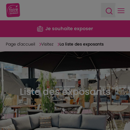
Ope
Open sea
Je souhaite exposer
Page d'accueil
Visitez
La liste des exposants
Liste des exposants