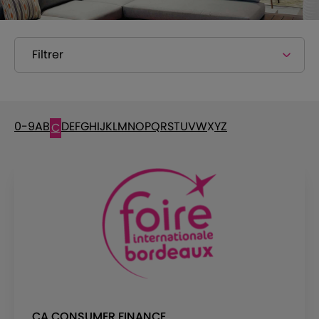
Filtrer
0-9
A
B
D
E
F
G
H
I
J
K
L
M
N
O
P
Q
R
S
T
U
V
W
X
Y
Z
C
CA CONSUMER FINANCE