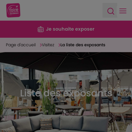
Ope
Open sea
Je souhaite exposer
Page d'accueil
Visitez
La liste des exposants
Liste des exposants