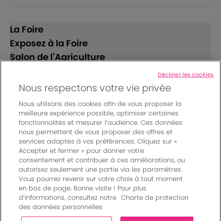
La Foire
Exposez à la Foire
Salon de l'Agriculture
Décliner les cookies
Suivez-nous
Nous respectons votre vie privée
Nous utilisons des cookies afin de vous proposer la
meilleure expérience possible, optimiser certaines
fonctionnalités et mesurer l’audience. Ces données
nous permettent de vous proposer des offres et
services adaptés à vos préférences. Cliquez sur «
Accepter et fermer » pour donner votre
© Bordeaux Events And More | Rue Jean Samazeuilh - CS
consentement et contribuer à ces améliorations, ou
autorisez seulement une partie via les paramètres.
20088 - 33070 Bordeaux cedex - France
Vous pourrez revenir sur votre choix à tout moment
Mentions légales
|
en bas de page. Bonne visite ! Pour plus
Règlement général des manifestations
|
d’informations, consultez notre
Charte de protection
Un événement organisé par Bordeaux Events And More
|
des données personnelles
Charte de protection des données personnelles
|
Paramètres des cookies