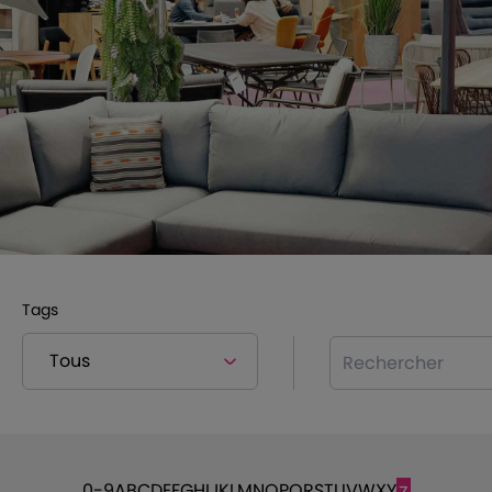
Tags
Rechercher
0-9
A
B
C
D
E
F
G
H
I
J
K
L
M
N
O
P
Q
R
S
T
U
V
W
X
Y