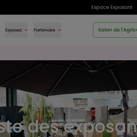
Espace Exposant
Salon de l'Agric
Exposez
Partenaire
iste des exposan