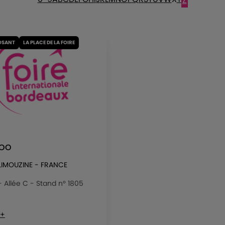
Z
OSANT
LA PLACE DE LA FOIRE
TOO
 LIMOUZINE - FRANCE
 - Allée C - Stand n° 1805
 +