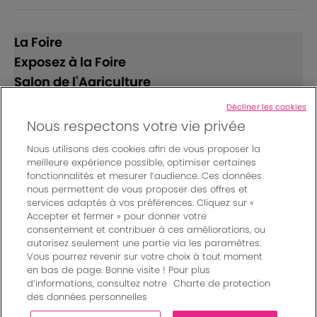
La Foire
Exposez à la Foire
Salon de l'Agriculture
Décliner les cookies
Suivez-nous
Nous respectons votre vie privée
Nous utilisons des cookies afin de vous proposer la
meilleure expérience possible, optimiser certaines
fonctionnalités et mesurer l’audience. Ces données
nous permettent de vous proposer des offres et
services adaptés à vos préférences. Cliquez sur «
Accepter et fermer » pour donner votre
© Bordeaux Events And More | Rue Jean Samazeuilh - CS
consentement et contribuer à ces améliorations, ou
autorisez seulement une partie via les paramètres.
20088 - 33070 Bordeaux cedex - France
Vous pourrez revenir sur votre choix à tout moment
Mentions légales
|
en bas de page. Bonne visite ! Pour plus
Règlement général des manifestations
|
d’informations, consultez notre
Charte de protection
Un événement organisé par Bordeaux Events And More
|
des données personnelles
Charte de protection des données personnelles
|
Paramètres des cookies