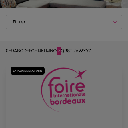
Filtrer
0-9
A
B
C
D
E
F
G
H
I
J
K
L
M
N
O
Q
R
S
T
U
V
W
X
Y
Z
P
LA PLACE DE LA FOIRE