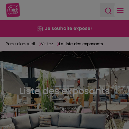
Ope
Open sea
Je souhaite exposer
Page d'accueil
Visitez
La liste des exposants
Liste des exposants