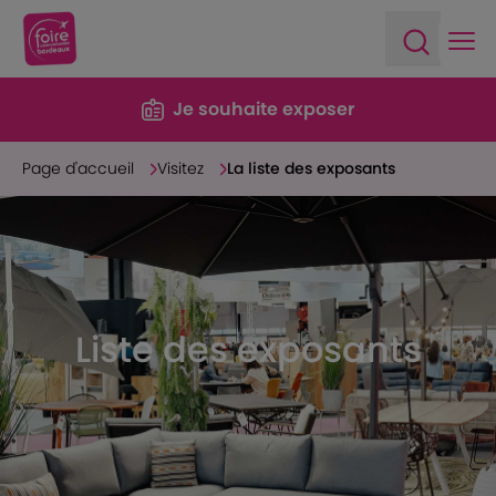
Ope
Open sea
Je souhaite exposer
Page d'accueil
Visitez
La liste des exposants
Liste des exposants