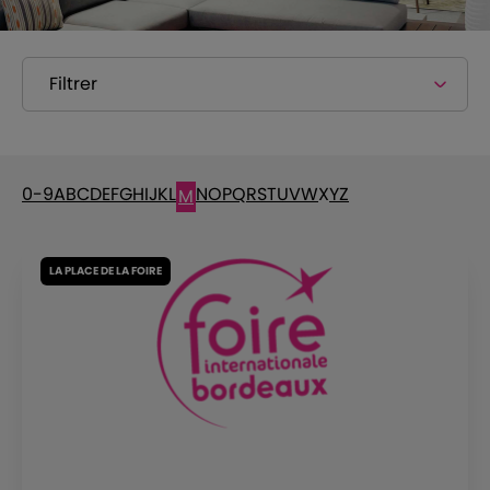
Filtrer
0-9
A
B
C
D
E
F
G
H
I
J
K
L
N
O
P
Q
R
S
T
U
V
W
X
Y
Z
M
LA PLACE DE LA FOIRE