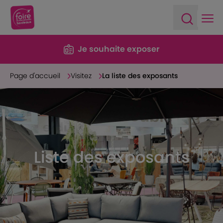
Ope
Open sea
Je souhaite exposer
Page d'accueil
Visitez
La liste des exposants
Liste des exposants