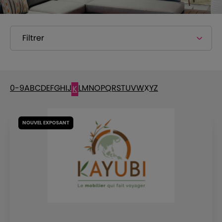
Filtrer
0-9
A
B
C
D
E
F
G
H
I
J
L
M
N
O
P
Q
R
S
T
U
V
W
X
Y
Z
K
NOUVEL EXPOSANT