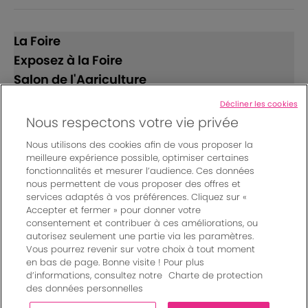
La Foire
Exposez à la Foire
Salon de l'Agriculture
Décliner les cookies
Suivez-nous
Nous respectons votre vie privée
Nous utilisons des cookies afin de vous proposer la
meilleure expérience possible, optimiser certaines
fonctionnalités et mesurer l’audience. Ces données
nous permettent de vous proposer des offres et
services adaptés à vos préférences. Cliquez sur «
Accepter et fermer » pour donner votre
© Bordeaux Events And More | Rue Jean Samazeuilh - CS
consentement et contribuer à ces améliorations, ou
autorisez seulement une partie via les paramètres.
20088 - 33070 Bordeaux cedex - France
Vous pourrez revenir sur votre choix à tout moment
Mentions légales
|
en bas de page. Bonne visite ! Pour plus
Règlement général des manifestations
|
d’informations, consultez notre
Charte de protection
Un événement organisé par Bordeaux Events And More
|
des données personnelles
Charte de protection des données personnelles
|
Paramètres des cookies