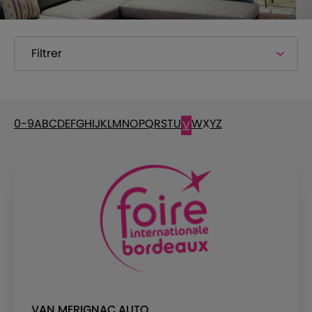
Filtrer
0-9
A
B
C
D
E
F
G
H
I
J
K
L
M
N
O
P
Q
R
S
T
U
W
X
Y
Z
V
VAN MERIGNAC AUTO