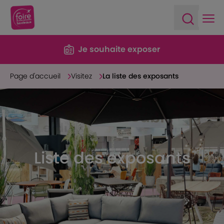
Ope
Open sea
Je souhaite exposer
Page d'accueil
Visitez
La liste des exposants
Liste des exposants