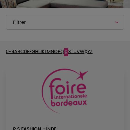
Filtrer
0-9
A
B
C
D
E
F
G
H
I
J
K
L
M
N
O
P
Q
S
T
U
V
W
X
Y
Z
R
R.S FASHION - INDE