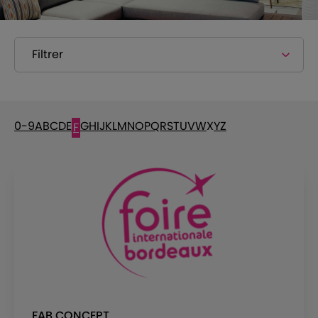
Filtrer
0-9
A
B
C
D
E
G
H
I
J
K
L
M
N
O
P
Q
R
S
T
U
V
W
X
Y
Z
F
FAB CONCEPT