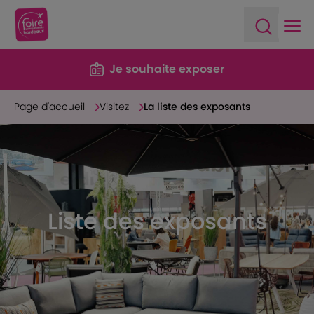
Ope
Open sea
Je souhaite exposer
Page d'accueil
Visitez
La liste des exposants
Liste des exposants