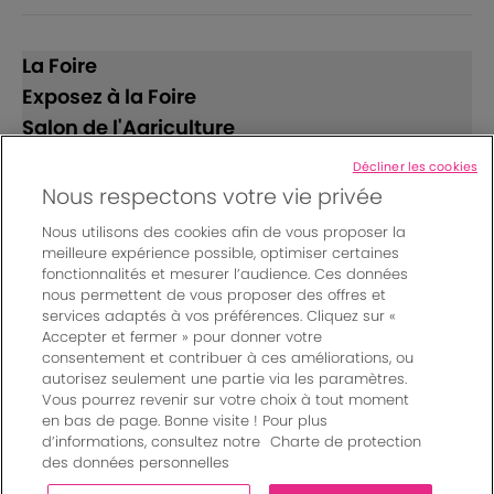
La Foire
Exposez à la Foire
Salon de l'Agriculture
Décliner les cookies
Suivez-nous
Nous respectons votre vie privée
Nous utilisons des cookies afin de vous proposer la
meilleure expérience possible, optimiser certaines
fonctionnalités et mesurer l’audience. Ces données
nous permettent de vous proposer des offres et
services adaptés à vos préférences. Cliquez sur «
Accepter et fermer » pour donner votre
© Bordeaux Events And More | Rue Jean Samazeuilh - CS
consentement et contribuer à ces améliorations, ou
autorisez seulement une partie via les paramètres.
20088 - 33070 Bordeaux cedex - France
Vous pourrez revenir sur votre choix à tout moment
Mentions légales
|
en bas de page. Bonne visite ! Pour plus
Règlement général des manifestations
|
d’informations, consultez notre
Charte de protection
Un événement organisé par Bordeaux Events And More
|
des données personnelles
Charte de protection des données personnelles
|
Paramètres des cookies