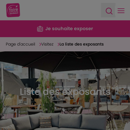
Ope
Open sea
Je souhaite exposer
Page d'accueil
Visitez
La liste des exposants
Liste des exposants