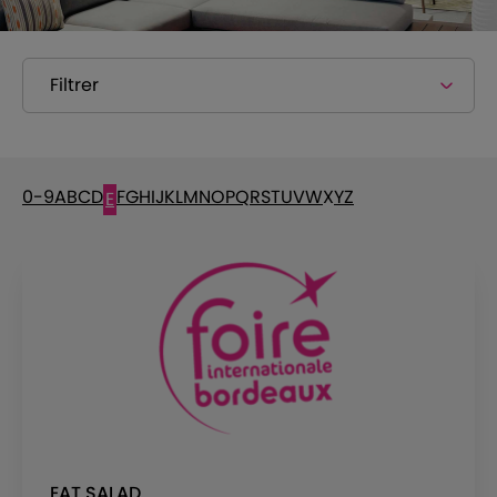
Filtrer
0-9
A
B
C
D
F
G
H
I
J
K
L
M
N
O
P
Q
R
S
T
U
V
W
X
Y
Z
E
EAT SALAD