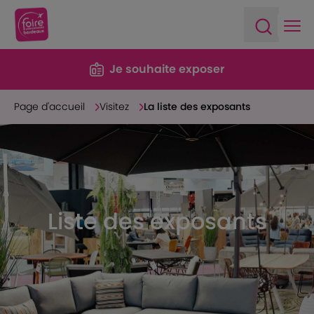
Ope
Open sea
Je souhaite exposer
Page d'accueil
Visitez
La liste des exposants
Liste des exposants