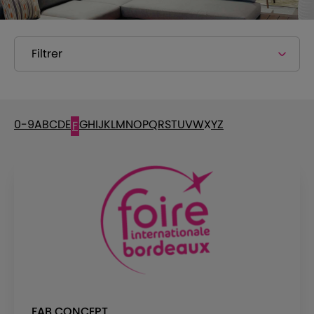
Filtrer
0-9
A
B
C
D
E
G
H
I
J
K
L
M
N
O
P
Q
R
S
T
U
V
W
X
Y
Z
F
FAB CONCEPT