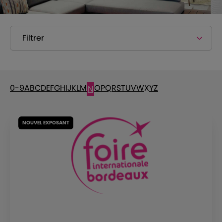
Filtrer
0-9
A
B
C
D
E
F
G
H
I
J
K
L
M
O
P
Q
R
S
T
U
V
W
X
Y
Z
N
NOUVEL EXPOSANT