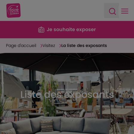
Ope
Open sea
Je souhaite exposer
Page d'accueil
Visitez
La liste des exposants
Liste des exposants