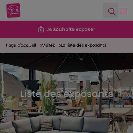
Ope
Open sea
Je souhaite exposer
Page d'accueil
Visitez
La liste des exposants
Liste des exposants