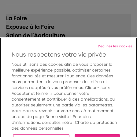
La Foire
Exposez à la Foire
Salon de l'Agriculture
Décliner les cookies
Suivez-nous
Nous respectons votre vie privée
Nous utilisons des cookies afin de vous proposer la
meilleure expérience possible, optimiser certaines
fonctionnalités et mesurer l’audience. Ces données
nous permettent de vous proposer des offres et
services adaptés à vos préférences. Cliquez sur «
Accepter et fermer » pour donner votre
© Bordeaux Events And More | Rue Jean Samazeuilh - CS
consentement et contribuer à ces améliorations, ou
autorisez seulement une partie via les paramètres.
20088 - 33070 Bordeaux cedex - France
Vous pourrez revenir sur votre choix à tout moment
Mentions légales
|
en bas de page. Bonne visite ! Pour plus
Règlement général des manifestations
|
d’informations, consultez notre
Charte de protection
Un événement organisé par Bordeaux Events And More
|
des données personnelles
Charte de protection des données personnelles
|
Paramètres des cookies