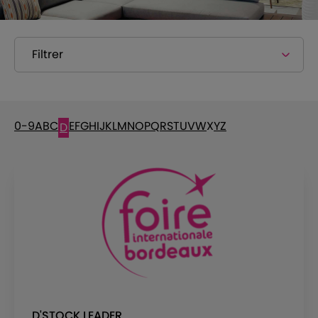
Filtrer
0-9
A
B
C
E
F
G
H
I
J
K
L
M
N
O
P
Q
R
S
T
U
V
W
X
Y
Z
D
D'STOCK LEADER