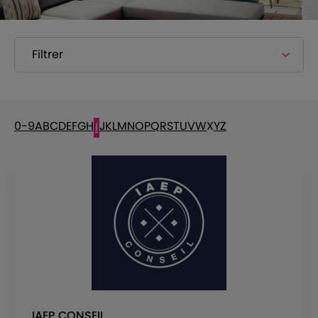
Filtrer
0-9
A
B
C
D
E
F
G
H
J
K
L
M
N
O
P
Q
R
S
T
U
V
W
X
Y
Z
I
IAEP CONSEIL