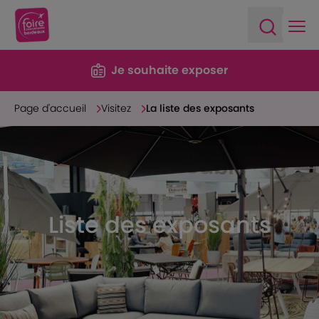
Ope
Open sea
Je souhaite exposer
Page d'accueil
Visitez
La liste des exposants
Liste des exposants