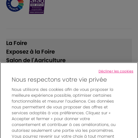
La Foire
Exposez à la Foire
Salon de l'Agriculture
Décliner les cookies
Suivez-nous
Nous respectons votre vie privée
Nous utilisons des cookies afin de vous proposer la
meilleure expérience possible, optimiser certaines
fonctionnalités et mesurer l’audience. Ces données
nous permettent de vous proposer des offres et
services adaptés à vos préférences. Cliquez sur «
Accepter et fermer » pour donner votre
© Bordeaux Events And More | Rue Jean Samazeuilh - CS
consentement et contribuer à ces améliorations, ou
autorisez seulement une partie via les paramètres.
20088 - 33070 Bordeaux cedex - France
Vous pourrez revenir sur votre choix à tout moment
Mentions légales
|