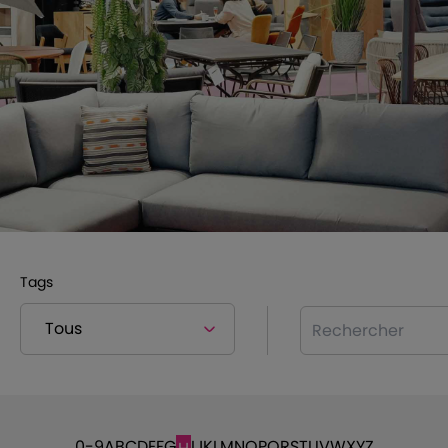
Tags
Rechercher
0-9
A
B
C
D
E
F
G
I
J
K
L
M
N
O
P
Q
R
S
T
U
V
W
X
Y
Z