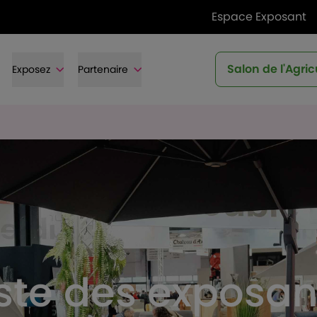
Espace Exposant
Salon de l'Agric
Exposez
Partenaire
iste des exposan