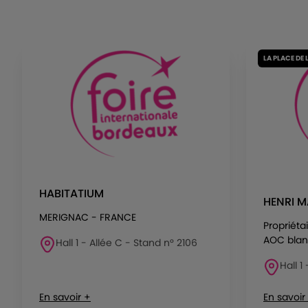
LA PLACE DE 
HABITATIUM
HENRI M
MERIGNAC - FRANCE
Propriéta
AOC blanc
Hall 1 - Allée C - Stand n° 2106
Hall 1
En savoir +
En savoir