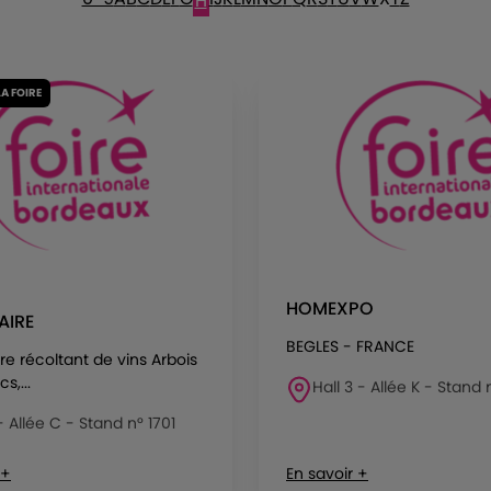
H
LA FOIRE
HOMEXPO
AIRE
BEGLES - FRANCE
ire récoltant de vins Arbois
s,...
Hall 3 - Allée K - Stand 
 - Allée C - Stand n° 1701
 +
En savoir +