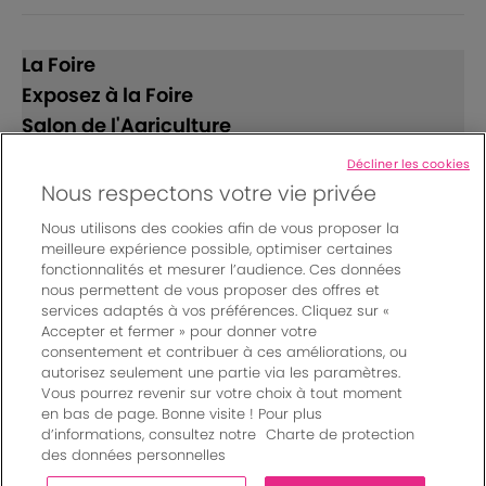
La Foire
Exposez à la Foire
Salon de l'Agriculture
Décliner les cookies
Suivez-nous
Nous respectons votre vie privée
Nous utilisons des cookies afin de vous proposer la
meilleure expérience possible, optimiser certaines
fonctionnalités et mesurer l’audience. Ces données
nous permettent de vous proposer des offres et
services adaptés à vos préférences. Cliquez sur «
Accepter et fermer » pour donner votre
© Bordeaux Events And More | Rue Jean Samazeuilh - CS
consentement et contribuer à ces améliorations, ou
autorisez seulement une partie via les paramètres.
20088 - 33070 Bordeaux cedex - France
Vous pourrez revenir sur votre choix à tout moment
Mentions légales
|
en bas de page. Bonne visite ! Pour plus
Règlement général des manifestations
|
d’informations, consultez notre
Charte de protection
Un événement organisé par Bordeaux Events And More
|
des données personnelles
Charte de protection des données personnelles
|
Paramètres des cookies