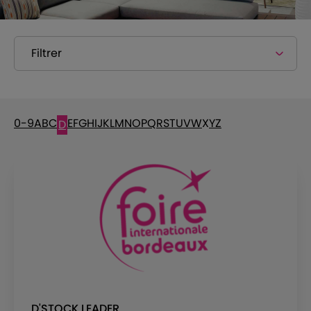
Filtrer
0-9
A
B
C
E
F
G
H
I
J
K
L
M
N
O
P
Q
R
S
T
U
V
W
X
Y
Z
D
D'STOCK LEADER