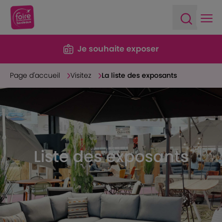
Ope
Open sea
Je souhaite exposer
Page d'accueil
Visitez
La liste des exposants
Liste des exposants