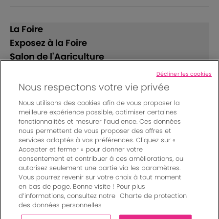
La Foire
Exposez à la Foire
Salon de l'Agriculture
Décliner les cookies
Suivez-nous
Nous respectons votre vie privée
Nous utilisons des cookies afin de vous proposer la
meilleure expérience possible, optimiser certaines
fonctionnalités et mesurer l’audience. Ces données
nous permettent de vous proposer des offres et
services adaptés à vos préférences. Cliquez sur «
Accepter et fermer » pour donner votre
© Bordeaux Events And More | Rue Jean Samazeuilh - CS
consentement et contribuer à ces améliorations, ou
autorisez seulement une partie via les paramètres.
20088 - 33070 Bordeaux cedex - France
Vous pourrez revenir sur votre choix à tout moment
Mentions légales
|
en bas de page. Bonne visite ! Pour plus
Règlement général des manifestations
|
d’informations, consultez notre
Charte de protection
Un événement organisé par Bordeaux Events And More
|
des données personnelles
Charte de protection des données personnelles
|
Paramètres des cookies