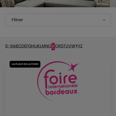
Filtrer
0-9
A
B
C
D
E
F
G
H
I
J
K
L
M
N
O
Q
R
S
T
U
V
W
X
Y
Z
P
LA PLACE DE LA FOIRE