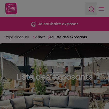
Ope
Open sea
Je souhaite exposer
Page d'accueil
Visitez
La liste des exposants
Liste des exposants