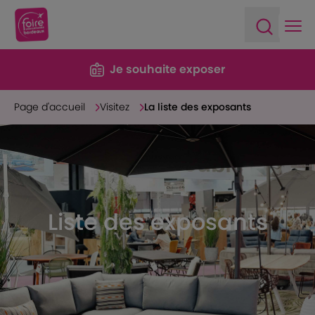
Ope
Open sea
Je souhaite exposer
Page d'accueil
Visitez
La liste des exposants
Liste des exposants