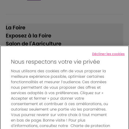
La Foire
Exposez à la Foire
Salon de l'Agriculture
Décliner les cookies
Suivez-nous
Nous respectons votre vie privée
Nous utilisons des cookies afin de vous proposer la
meilleure expérience possible, optimiser certaines
fonctionnalités et mesurer l’audience. Ces données
nous permettent de vous proposer des offres et
services adaptés à vos préférences. Cliquez sur «
Accepter et fermer » pour donner votre
© Bordeaux Events And More | Rue Jean Samazeuilh - CS
consentement et contribuer à ces améliorations, ou
autorisez seulement une partie via les paramètres.
20088 - 33070 Bordeaux cedex - France
Vous pourrez revenir sur votre choix à tout moment
Mentions légales
|
en bas de page. Bonne visite ! Pour plus
Règlement général des manifestations
|
d’informations, consultez notre
Charte de protection
Un événement organisé par Bordeaux Events And More
|