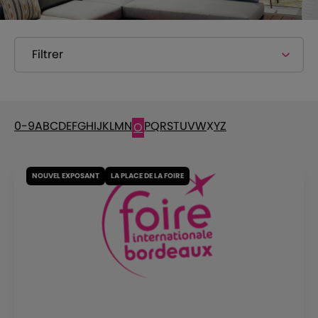
Filtrer
0-9
A
B
C
D
E
F
G
H
I
J
K
L
M
N
P
Q
R
S
T
U
V
W
X
Y
Z
O
NOUVEL EXPOSANT
LA PLACE DE LA FOIRE