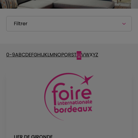
Filtrer
0-9
A
B
C
D
E
F
G
H
I
J
K
L
M
N
O
P
Q
R
S
T
V
W
X
Y
Z
U
UFR DE GIRONDE