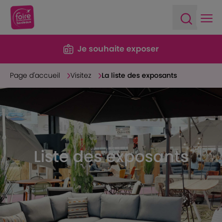
Ope
Open sea
Je souhaite exposer
Page d'accueil
Visitez
La liste des exposants
Liste des exposants