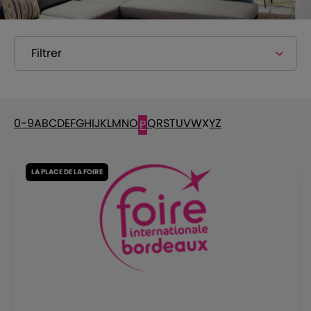
Filtrer
0-9
A
B
C
D
E
F
G
H
I
J
K
L
M
N
O
Q
R
S
T
U
V
W
X
Y
Z
P
LA PLACE DE LA FOIRE