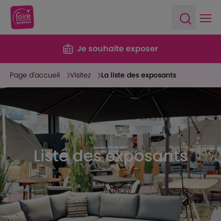
Ope
Open sea
Je souhaite exposer
Page d'accueil
Visitez
La liste des exposants
Liste des exposants