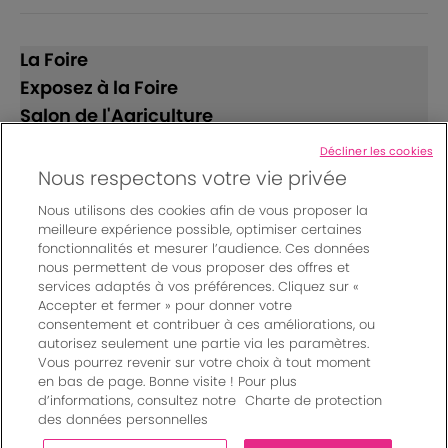
La Foire
Exposez à la Foire
Salon de l'Agriculture
Décliner les cookies
Suivez-nous
Nous respectons votre vie privée
Nous utilisons des cookies afin de vous proposer la
meilleure expérience possible, optimiser certaines
fonctionnalités et mesurer l’audience. Ces données
nous permettent de vous proposer des offres et
services adaptés à vos préférences. Cliquez sur «
Accepter et fermer » pour donner votre
© Bordeaux Events And More | Rue Jean Samazeuilh - CS
consentement et contribuer à ces améliorations, ou
autorisez seulement une partie via les paramètres.
20088 - 33070 Bordeaux cedex - France
Vous pourrez revenir sur votre choix à tout moment
Mentions légales
|
en bas de page. Bonne visite ! Pour plus
Règlement général des manifestations
|
d’informations, consultez notre
Charte de protection
Un événement organisé par Bordeaux Events And More
|
des données personnelles
Charte de protection des données personnelles
|
Paramètres des cookies