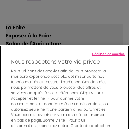
La Foire
Exposez à la Foire
Salon de l'Agriculture
Décliner les cookies
Suivez-nous
Nous respectons votre vie privée
Nous utilisons des cookies afin de vous proposer la
meilleure expérience possible, optimiser certaines
fonctionnalités et mesurer l’audience. Ces données
nous permettent de vous proposer des offres et
services adaptés à vos préférences. Cliquez sur «
Accepter et fermer » pour donner votre
© Bordeaux Events And More | Rue Jean Samazeuilh - CS
consentement et contribuer à ces améliorations, ou
autorisez seulement une partie via les paramètres.
20088 - 33070 Bordeaux cedex - France
Vous pourrez revenir sur votre choix à tout moment
Mentions légales
|
en bas de page. Bonne visite ! Pour plus
Règlement général des manifestations
|
d’informations, consultez notre
Charte de protection
Un événement organisé par Bordeaux Events And More
|