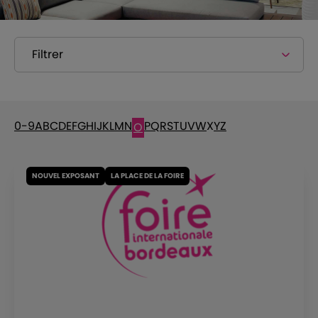
Filtrer
0-9
A
B
C
D
E
F
G
H
I
J
K
L
M
N
P
Q
R
S
T
U
V
W
X
Y
Z
O
NOUVEL EXPOSANT
LA PLACE DE LA FOIRE