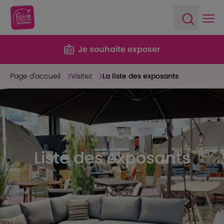
Ope
Open sea
Je souhaite exposer
Page d'accueil
Visitez
La liste des exposants
Liste des exposants