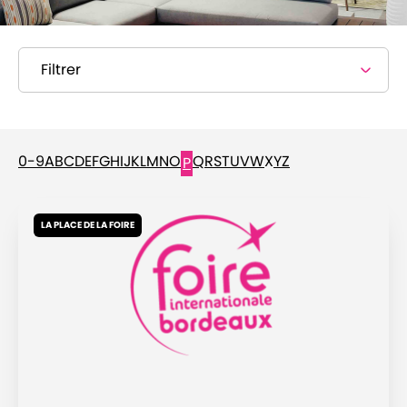
Filtrer
0-9
A
B
C
D
E
F
G
H
I
J
K
L
M
N
O
Q
R
S
T
U
V
W
X
Y
Z
P
LA PLACE DE LA FOIRE