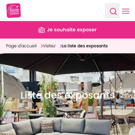
Ope
Open sea
Je souhaite exposer
Page d'accueil
Visitez
La liste des exposants
Liste des exposants