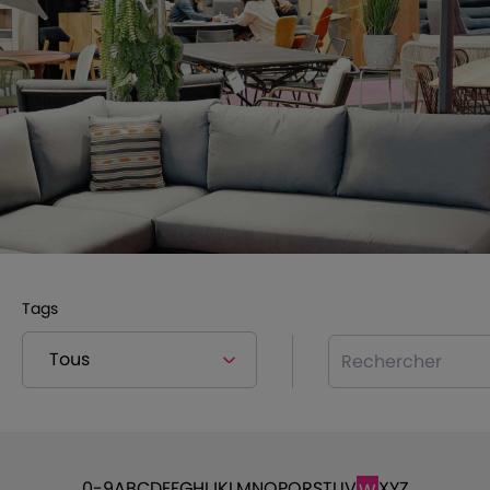
Tags
Rechercher
0-9
A
B
C
D
E
F
G
H
I
J
K
L
M
N
O
P
Q
R
S
T
U
V
X
Y
Z