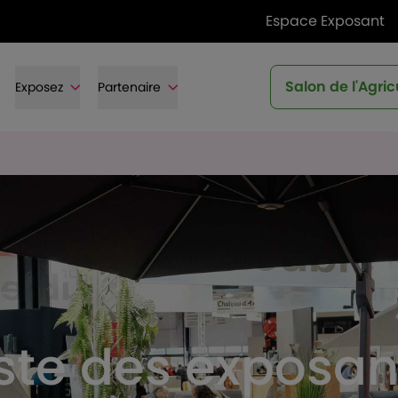
Espace Exposant
Salon de l'Agric
Exposez
Partenaire
iste des exposan