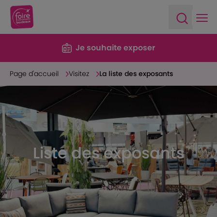
Ope
Open sea
Je souhaite exposer
Page d'accueil
Visitez
La liste des exposants
Liste des exposants