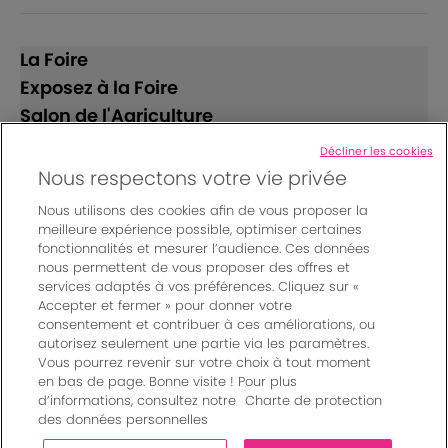
La Foire
Exposez à la Foire
Salon de l'Agriculture
Décliner les cookies
Suivez-nous
Nous respectons votre vie privée
Nous utilisons des cookies afin de vous proposer la
meilleure expérience possible, optimiser certaines
fonctionnalités et mesurer l’audience. Ces données
nous permettent de vous proposer des offres et
services adaptés à vos préférences. Cliquez sur «
Accepter et fermer » pour donner votre
© Bordeaux Events And More | Rue Jean Samazeuilh - CS
consentement et contribuer à ces améliorations, ou
autorisez seulement une partie via les paramètres.
20088 - 33070 Bordeaux cedex - France
Vous pourrez revenir sur votre choix à tout moment
Mentions légales
|
en bas de page. Bonne visite ! Pour plus
Règlement général des manifestations
|
d’informations, consultez notre
Charte de protection
Un événement organisé par Bordeaux Events And More
|
des données personnelles
Charte de protection des données personnelles
|
Paramètres des cookies