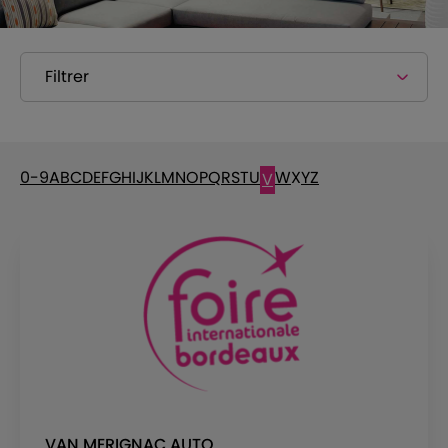
Filtrer
0-9
A
B
C
D
E
F
G
H
I
J
K
L
M
N
O
P
Q
R
S
T
U
W
X
Y
Z
V
VAN MERIGNAC AUTO