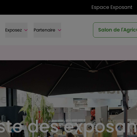
Espace Exposant
Salon de l'Agric
Exposez
Partenaire
iste des exposan