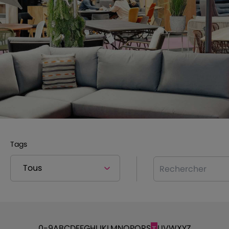
Tags
Rechercher
0-9
A
B
C
D
E
F
G
H
I
J
K
L
M
N
O
P
Q
R
S
U
V
W
X
Y
Z