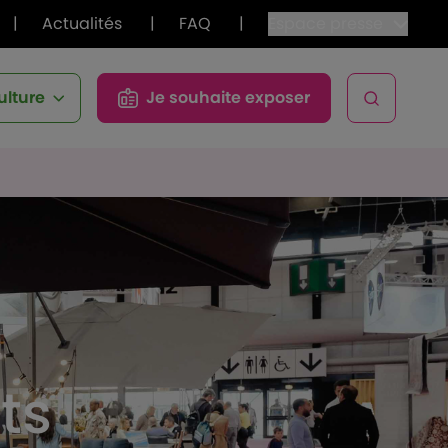
|
Actualités
|
FAQ
|
Espace presse
ulture
Je souhaite exposer
Open sea
ts