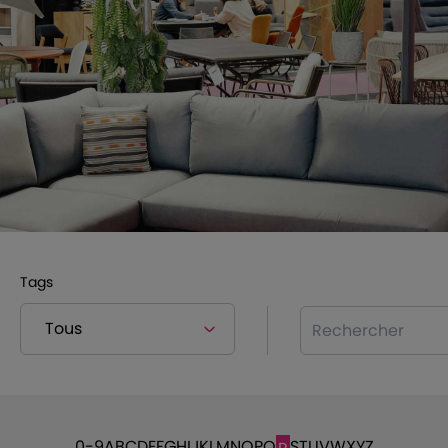
Tags
Rechercher
0-9
A
B
C
D
E
F
G
H
I
J
K
L
M
N
O
P
Q
S
T
U
V
W
X
Y
Z