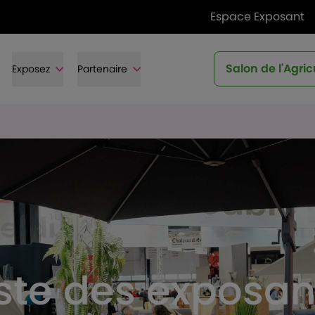
Espace Exposant
Salon de l'Agric
Exposez
Partenaire
iste des exposan