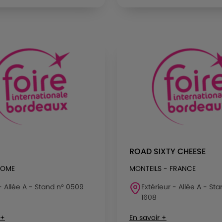
ROAD SIXTY CHEESE
ROME
MONTEILS - FRANCE
 - Allée A - Stand n° 0509
Extérieur - Allée A - St
1608
 +
En savoir +