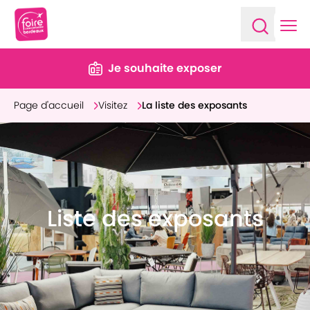
Ope
Open sea
Je souhaite exposer
Page d'accueil
Visitez
La liste des exposants
Liste des exposants