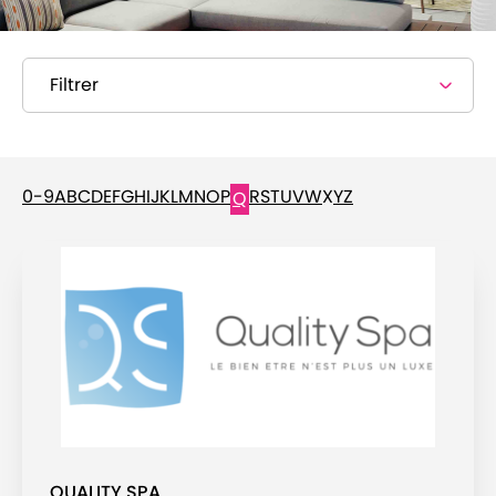
Filtrer
0-9
A
B
C
D
E
F
G
H
I
J
K
L
M
N
O
P
R
S
T
U
V
W
X
Y
Z
Q
QUALITY SPA