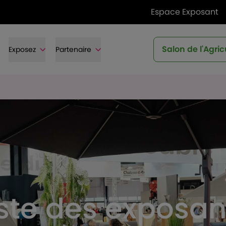
Espace Exposant
Salon de l'Agric
Exposez
Partenaire
iste des exposan