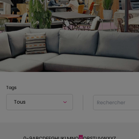
Tags
Rechercher
0-9
A
B
C
D
E
F
G
H
I
J
K
L
M
N
O
Q
R
S
T
U
V
W
X
Y
Z