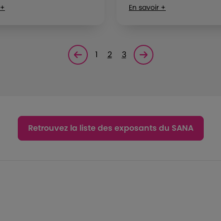
 +
En savoir +
1
2
3
Page précédente
Page suivante<
Retrouvez la liste des exposants du SANA