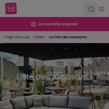
Ope
Open sea
Je souhaite exposer
Page d'accueil
Visitez
La liste des exposants
Liste des exposants