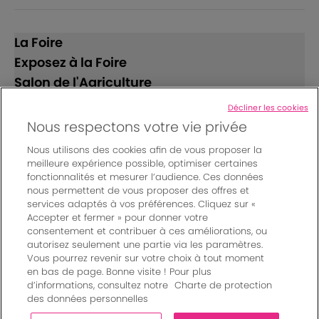
La Foire
Exposez à la Foire
Salon de l'Agriculture
Décliner les cookies
Suivez-nous
Nous respectons votre vie privée
Nous utilisons des cookies afin de vous proposer la
meilleure expérience possible, optimiser certaines
fonctionnalités et mesurer l’audience. Ces données
nous permettent de vous proposer des offres et
services adaptés à vos préférences. Cliquez sur «
Accepter et fermer » pour donner votre
© Bordeaux Events And More | Rue Jean Samazeuilh - CS
consentement et contribuer à ces améliorations, ou
autorisez seulement une partie via les paramètres.
20088 - 33070 Bordeaux cedex - France
Vous pourrez revenir sur votre choix à tout moment
Mentions légales
|
en bas de page. Bonne visite ! Pour plus
Règlement général des manifestations
|
d’informations, consultez notre
Charte de protection
Un événement organisé par Bordeaux Events And More
|
des données personnelles
Charte de protection des données personnelles
|
Paramètres des cookies