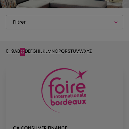
Filtrer
0-9
A
B
D
E
F
G
H
I
J
K
L
M
N
O
P
Q
R
S
T
U
V
W
X
Y
Z
C
CA CONSUMER FINANCE