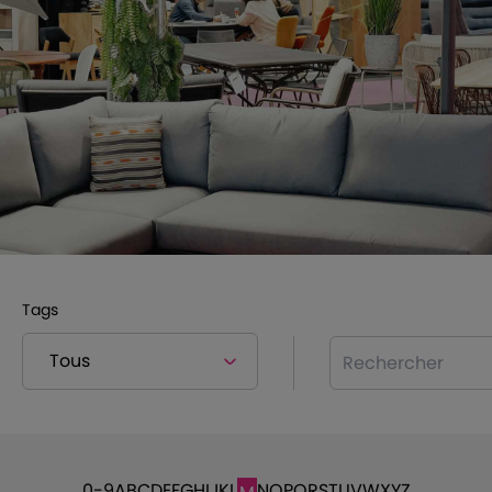
Tags
Rechercher
0-9
A
B
C
D
E
F
G
H
I
J
K
L
N
O
P
Q
R
S
T
U
V
W
X
Y
Z