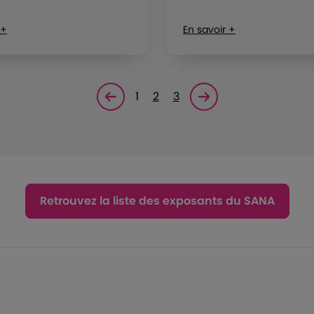
 +
En savoir +
1
2
3
Page précédente
Page suivante<
Retrouvez la liste des exposants du SANA