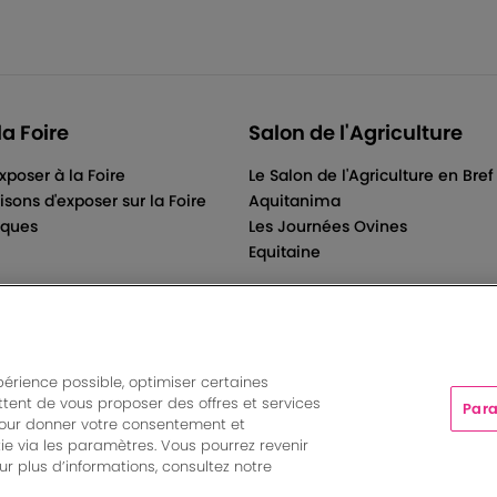
la Foire
Salon de l'Agriculture
xposer à la Foire
Le Salon de l'Agriculture en Bref
isons d'exposer sur la Foire
Aquitanima
iques
Les Journées Ovines
Equitaine
périence possible, optimiser certaines
tent de vous proposer des offres et services
Para
ts And More | Rue Jean Samazeuilh - CS 20088 - 33070 Bordeau
pour donner votre consentement et
tations
|
Un événement organisé par Bordeaux Events And More
ie via les paramètres. Vous pourrez revenir
Paramètres des cookies
r plus d’informations, consultez notre