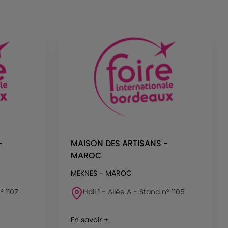
-
MAISON DES ARTISANS -
MAROC
MEKNES - MAROC
° 1107
Hall 1 - Allée A - Stand n° 1105
En savoir +