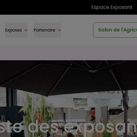
Espace Exposant
Salon de l'Agric
Exposez
Partenaire
iste des exposan