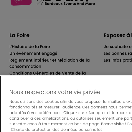
La Foire
Exposez à 
L'Histoire de la Foire
Je souhaite e
Un événement engagé
Les bonnes ra
Règlement intérieur et Médiation de la
Les Infos prat
consommation
Conditions Générales de Vente de la
Billetterie Électronique
Nous respectons votre vie privée
Nous utilisons des cookies afin de vous proposer la meilleure ex
fonctionnalités et mesurer l’audience. Ces données nous permet
© Bordeaux Even
adaptés à vos préférences. Cliquez sur « Accepter et fermer » 
Mentions légales
|
Règlement général des manifes
contribuer à ces améliorations, ou autorisez seulement une part
sur votre choix à tout moment en bas de page. Bonne visite ! Pou
Charte de protection des données personnelles