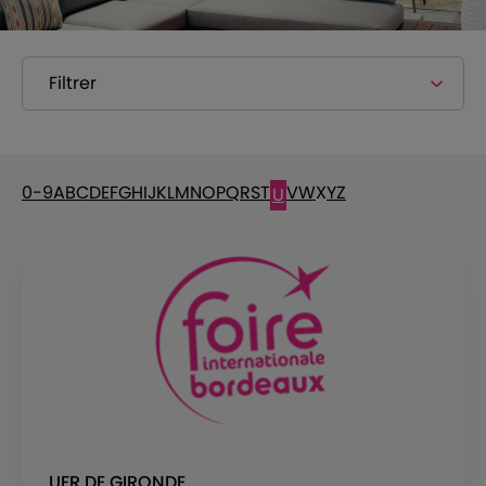
Filtrer
0-9
A
B
C
D
E
F
G
H
I
J
K
L
M
N
O
P
Q
R
S
T
V
W
X
Y
Z
U
UFR DE GIRONDE