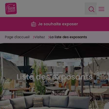
Ope
Open sea
Je souhaite exposer
Page d'accueil
Visitez
La liste des exposants
Liste des exposants