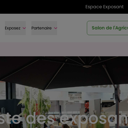
Espace Exposant
Salon de l'Agric
Exposez
Partenaire
iste des exposan