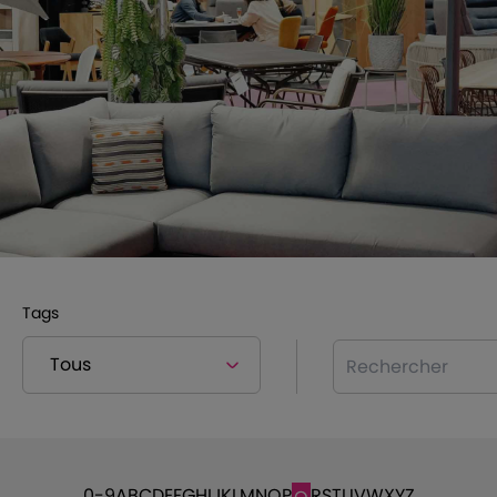
Tags
Rechercher
0-9
A
B
C
D
E
F
G
H
I
J
K
L
M
N
O
P
R
S
T
U
V
W
X
Y
Z