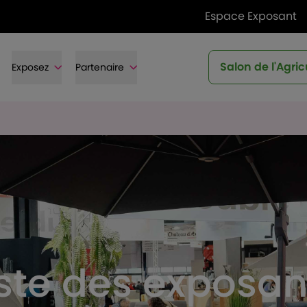
Espace Exposant
Salon de l'Agric
Exposez
Partenaire
iste des exposan