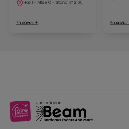
Hall 1 - Allée C - Stand n° 2105
En savoir +
En savoir