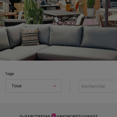
Tags
Rechercher
0-9
A
B
C
D
E
F
G
H
I
J
L
M
N
O
P
Q
R
S
T
U
V
W
X
Y
Z