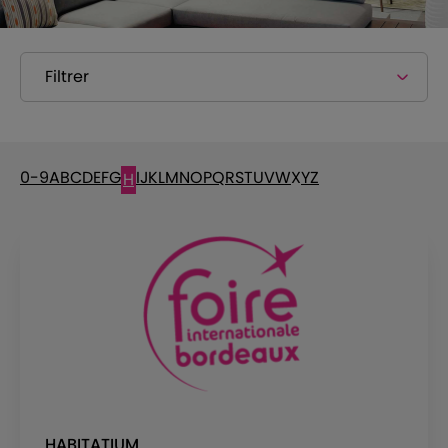
Filtrer
0-9
A
B
C
D
E
F
G
I
J
K
L
M
N
O
P
Q
R
S
T
U
V
W
X
Y
Z
H
HABITATIUM