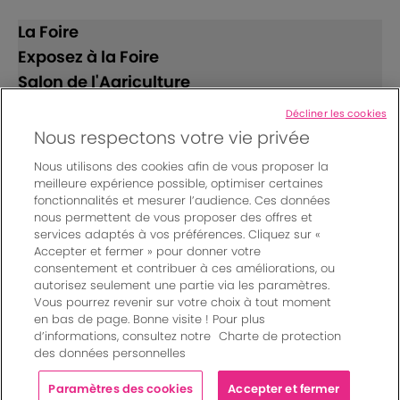
La Foire
Exposez à la Foire
Salon de l'Agriculture
Décliner les cookies
Suivez-nous
Nous respectons votre vie privée
Nous utilisons des cookies afin de vous proposer la
meilleure expérience possible, optimiser certaines
fonctionnalités et mesurer l’audience. Ces données
nous permettent de vous proposer des offres et
services adaptés à vos préférences. Cliquez sur «
Accepter et fermer » pour donner votre
© Bordeaux Events And More | Rue Jean Samazeuilh - CS
consentement et contribuer à ces améliorations, ou
autorisez seulement une partie via les paramètres.
20088 - 33070 Bordeaux cedex - France
Vous pourrez revenir sur votre choix à tout moment
Mentions légales
|
en bas de page. Bonne visite ! Pour plus
Règlement général des manifestations
|
d’informations, consultez notre
Charte de protection
Un événement organisé par Bordeaux Events And More
|
des données personnelles
Charte de protection des données personnelles
|
Paramètres des cookies
Paramètres des cookies
Accepter et fermer