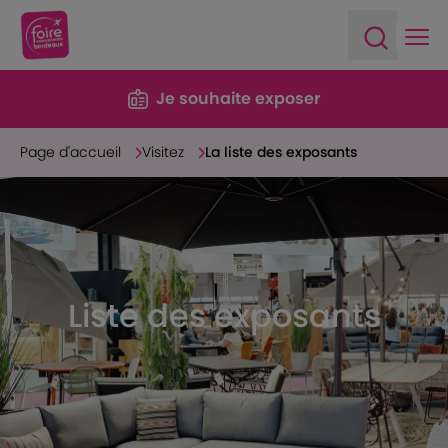
Ope
Open sea
Je souhaite exposer
Page d'accueil
Visitez
La liste des exposants
Liste des exposants