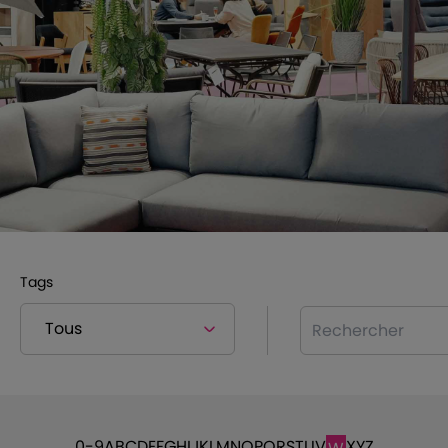
Tags
Rechercher
0-9
A
B
C
D
E
F
G
H
I
J
K
L
M
N
O
P
Q
R
S
T
U
V
X
Y
Z