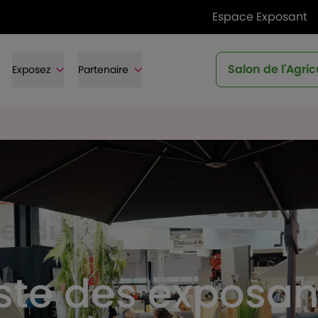
Espace Exposant
Salon de l'Agric
Exposez
Partenaire
iste des exposan