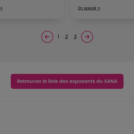
 +
En savoir +
1
2
3
Page précédente
Page suivante<
Retrouvez la liste des exposants du SANA