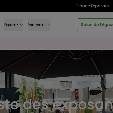
Espace Exposant
Salon de l'Agric
Exposez
Partenaire
iste des exposan