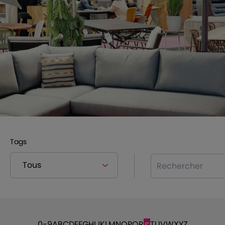
Tags
Rechercher
0-9
A
B
C
D
E
F
G
H
I
J
K
L
M
N
O
P
Q
R
T
U
V
W
X
Y
Z