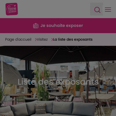
Ope
Open sea
Je souhaite exposer
Page d'accueil
Visitez
La liste des exposants
Liste des exposants