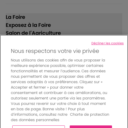
La Foire
Exposez à la Foire
Salon de l'Agriculture
Décliner les cookies
Suivez-nous
Nous respectons votre vie privée
Nous utilisons des cookies afin de vous proposer la
meilleure expérience possible, optimiser certaines
fonctionnalités et mesurer l’audience. Ces données
nous permettent de vous proposer des offres et
services adaptés à vos préférences. Cliquez sur «
Accepter et fermer » pour donner votre
© Bordeaux Events And More | Rue Jean Samazeuilh - CS
consentement et contribuer à ces améliorations, ou
autorisez seulement une partie via les paramètres.
20088 - 33070 Bordeaux cedex - France
Vous pourrez revenir sur votre choix à tout moment
Mentions légales
|
en bas de page. Bonne visite ! Pour plus
Règlement général des manifestations
|
d’informations, consultez notre
Charte de protection
Un événement organisé par Bordeaux Events And More
|
des données personnelles
Charte de protection des données personnelles
|
Paramètres des cookies