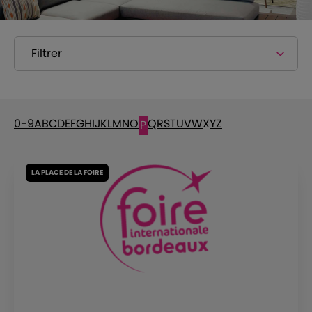
Filtrer
0-9
A
B
C
D
E
F
G
H
I
J
K
L
M
N
O
Q
R
S
T
U
V
W
X
Y
Z
P
LA PLACE DE LA FOIRE