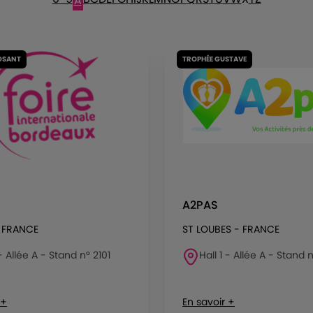
A
OSANT
TROPHÉE GUSTAVE
A2PAS
 FRANCE
ST LOUBES - FRANCE
 - Allée A - Stand n° 2101
Hall 1 - Allée A - Stand n
 +
En savoir +