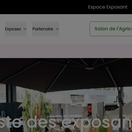
Espace Exposant
Salon de l'Agric
Exposez
Partenaire
iste des exposan