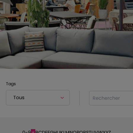
Tags
Rechercher
0-9
B
C
D
E
F
G
H
I
J
K
L
M
N
O
P
Q
R
S
T
U
V
W
X
Y
Z