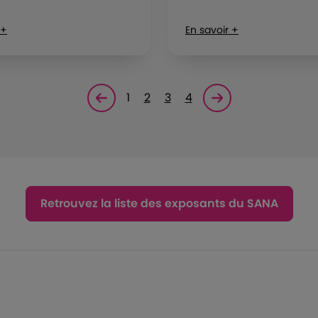
 +
En savoir +
1
2
3
4
Page précédente
Page suivante<
Retrouvez la liste des exposants du SANA