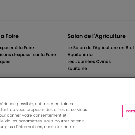
la Foire
Salon de l'Agriculture
xposer à la Foire
Le Salon de l'Agriculture en Bref
isons d'exposer sur la Foire
Aquitanima
iques
Les Journées Ovines
Equitaine
périence possible, optimiser certaines
tent de vous proposer des offres et services
Para
ts And More | Rue Jean Samazeuilh - CS 20088 - 33070 Bordeau
pour donner votre consentement et
tations
|
Un événement organisé par Bordeaux Events And More
ie via les paramètres. Vous pourrez revenir
Paramètres des cookies
r plus d’informations, consultez notre