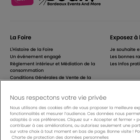
La Foire
Exposez à 
L'Histoire de la Foire
Je souhaite e
Un événement engagé
Les bonnes ra
Règlement intérieur et Médiation de la
Les Infos prat
consommation
Conditions Générales de Vente de la
Billetterie Électronique
Nous respectons votre vie privée
Nous utilisons des cookies afin de vous proposer la meilleure ex
fonctionnalités et mesurer l’audience. Ces données nous permet
© Bordeaux Even
adaptés à vos préférences. Cliquez sur « Accepter et fermer » 
Mentions légales
|
Règlement général des manifes
contribuer à ces améliorations, ou autorisez seulement une part
sur votre choix à tout moment en bas de page. Bonne visite ! Pou
Charte de protection des données personnelles