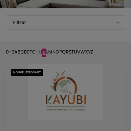
Filtrer
0-9
A
B
C
D
E
F
G
H
I
J
L
M
N
O
P
Q
R
S
T
U
V
W
X
Y
Z
K
NOUVEL EXPOSANT