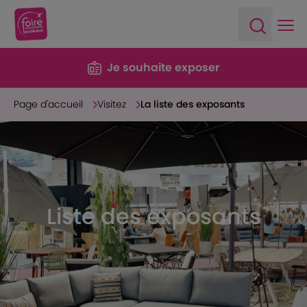
Ope
Open sea
Je souhaite exposer
Page d'accueil
Visitez
La liste des exposants
Liste des exposants