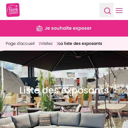
Ope
Open sea
Je souhaite exposer
Page d'accueil
Visitez
La liste des exposants
Liste des exposants