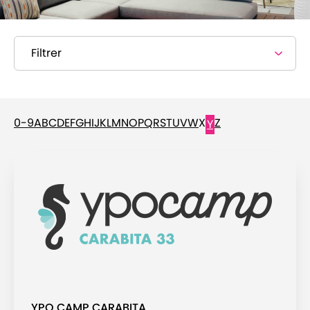
Filtrer
0-9
A
B
C
D
E
F
G
H
I
J
K
L
M
N
O
P
Q
R
S
T
U
V
W
X
Z
Y
YPO CAMP CARABITA