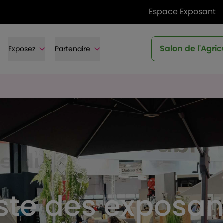
Espace Exposant
Salon de l'Agric
Exposez
Partenaire
iste des exposan