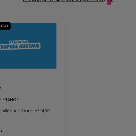
Y
STAVE
P
 - FRANCE
 - Allée A - Stand n° 1409
 +