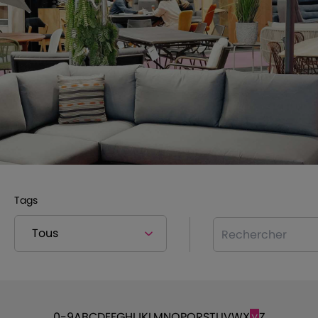
Tags
Rechercher
0-9
A
B
C
D
E
F
G
H
I
J
K
L
M
N
O
P
Q
R
S
T
U
V
W
X
Z