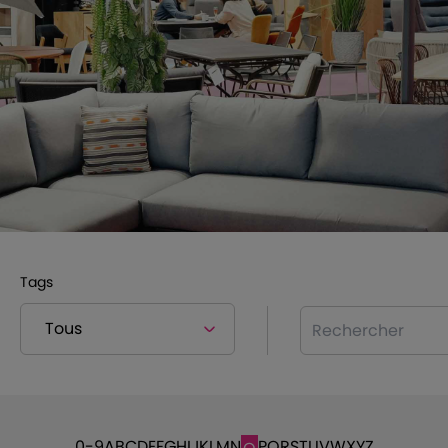
Tags
Rechercher
0-9
A
B
C
D
E
F
G
H
I
J
K
L
M
N
P
Q
R
S
T
U
V
W
X
Y
Z