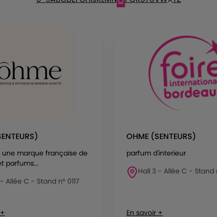
O
SENTEURS)
OHME (SENTEURS)
 une marque française de
parfum d'interieur
t parfums...
Hall 3 - Allée C - Stand 
 - Allée C - Stand n° 0117
 +
En savoir +