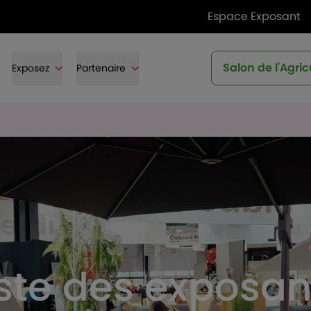
Espace Exposant
Salon de l'Agric
Exposez
Partenaire
iste des exposan