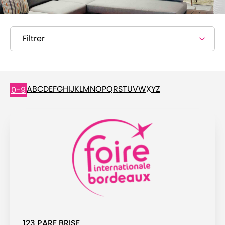
Filtrer
A
B
C
D
E
F
G
H
I
J
K
L
M
N
O
P
Q
R
S
T
U
V
W
X
Y
Z
0-9
123 PARE BRISE