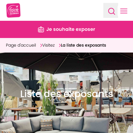
Ope
Open sea
Je souhaite exposer
Page d'accueil
Visitez
La liste des exposants
Liste des exposants