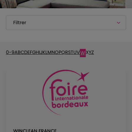
Filtrer
0-9
A
B
C
D
E
F
G
H
I
J
K
L
M
N
O
P
Q
R
S
T
U
V
X
Y
Z
W
WINCLEAN FRANCE