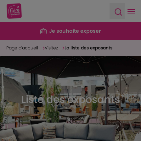
Ope
Open sea
Je souhaite exposer
Page d'accueil
Visitez
La liste des exposants
Liste des exposants