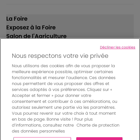
La Foire
Exposez à la Foire
Salon de l'Agriculture
Décliner les cookies
Suivez-nous
Nous respectons votre vie privée
Nous utilisons des cookies afin de vous proposer la
meilleure expérience possible, optimiser certaines
fonctionnalités et mesurer l’audience. Ces données
nous permettent de vous proposer des offres et
services adaptés à vos préférences. Cliquez sur «
Accepter et fermer » pour donner votre
© Bordeaux Events And More | Rue Jean Samazeuilh - CS
consentement et contribuer à ces améliorations, ou
autorisez seulement une partie via les paramètres.
20088 - 33070 Bordeaux cedex - France
Vous pourrez revenir sur votre choix à tout moment
Mentions légales
|
en bas de page. Bonne visite ! Pour plus
Règlement général des manifestations
|
d’informations, consultez notre
Charte de protection
Un événement organisé par Bordeaux Events And More
|
des données personnelles
Charte de protection des données personnelles
|
Paramètres des cookies