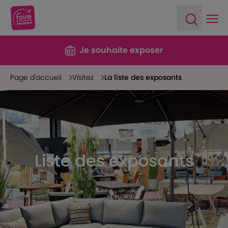
Ope
Open sea
Je souhaite exposer
Page d'accueil
Visitez
La liste des exposants
Liste des exposants