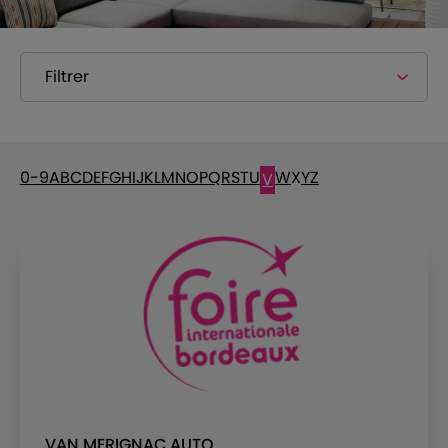
Filtrer
0-9
A
B
C
D
E
F
G
H
I
J
K
L
M
N
O
P
Q
R
S
T
U
W
X
Y
Z
V
VAN MERIGNAC AUTO