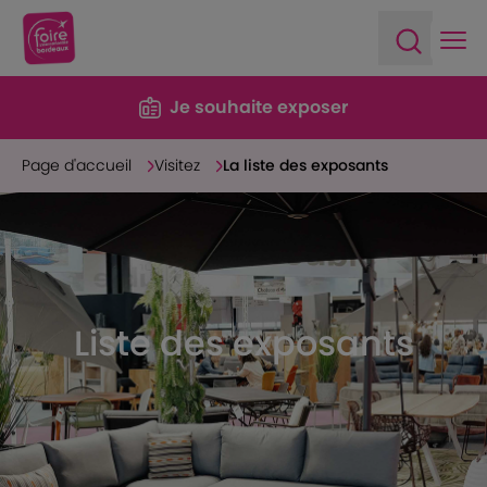
Ope
Open sea
Je souhaite exposer
Page d'accueil
Visitez
La liste des exposants
Liste des exposants