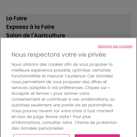
La Foire
Exposez à la Foire
Salon de l'Agriculture
Décliner les cookies
Suivez-nous
Nous respectons votre vie privée
Nous utilisons des cookies afin de vous proposer la
meilleure expérience possible, optimiser certaines
fonctionnalités et mesurer l’audience. Ces données
nous permettent de vous proposer des offres et
services adaptés à vos préférences. Cliquez sur «
Accepter et fermer » pour donner votre
© Bordeaux Events And More | Rue Jean Samazeuilh - CS
consentement et contribuer à ces améliorations, ou
autorisez seulement une partie via les paramètres.
20088 - 33070 Bordeaux cedex - France
Vous pourrez revenir sur votre choix à tout moment
Mentions légales
|
en bas de page. Bonne visite ! Pour plus
Règlement général des manifestations
|
d’informations, consultez notre
Charte de protection
Un événement organisé par Bordeaux Events And More
|
des données personnelles
Charte de protection des données personnelles
|
Paramètres des cookies