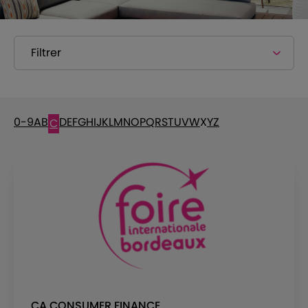
Filtrer
0-9
A
B
D
E
F
G
H
I
J
K
L
M
N
O
P
Q
R
S
T
U
V
W
X
Y
Z
C
CA CONSUMER FINANCE