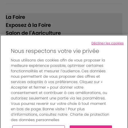
La Foire
Exposez à la Foire
Salon de l'Agriculture
Décliner les cookies
Suivez-nous
Nous respectons votre vie privée
Nous utilisons des cookies afin de vous proposer la
meilleure expérience possible, optimiser certaines
fonctionnalités et mesurer l’audience. Ces données
nous permettent de vous proposer des offres et
services adaptés à vos préférences. Cliquez sur «
Accepter et fermer » pour donner votre
© Bordeaux Events And More | Rue Jean Samazeuilh - CS
consentement et contribuer à ces améliorations, ou
autorisez seulement une partie via les paramètres.
20088 - 33070 Bordeaux cedex - France
Vous pourrez revenir sur votre choix à tout moment
Mentions légales
|
en bas de page. Bonne visite ! Pour plus
Règlement général des manifestations
|
d’informations, consultez notre
Charte de protection
Un événement organisé par Bordeaux Events And More
|
des données personnelles
Charte de protection des données personnelles
|
Paramètres des cookies