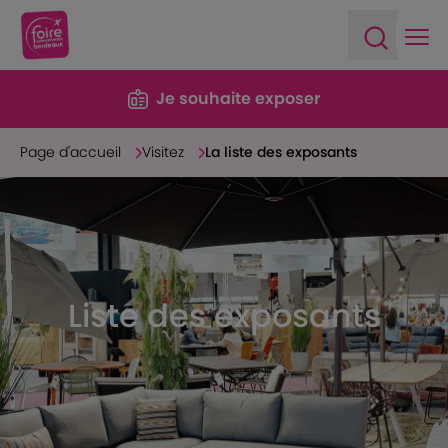
Ope
Open sea
Je souhaite exposer
Page d'accueil
Visitez
La liste des exposants
Liste des exposants