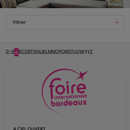
Filtrer
0-9
B
C
D
E
F
G
H
I
J
K
L
M
N
O
P
Q
R
S
T
U
V
W
X
Y
Z
A
A CIEL OUVERT