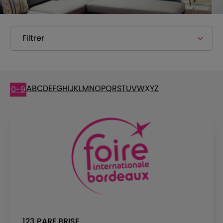
Filtrer
A
B
C
D
E
F
G
H
I
J
K
L
M
N
O
P
Q
R
S
T
U
V
W
X
Y
Z
0-9
123 PARE BRISE