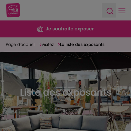
Ope
Open sea
Je souhaite exposer
Page d'accueil
Visitez
La liste des exposants
Liste des exposants